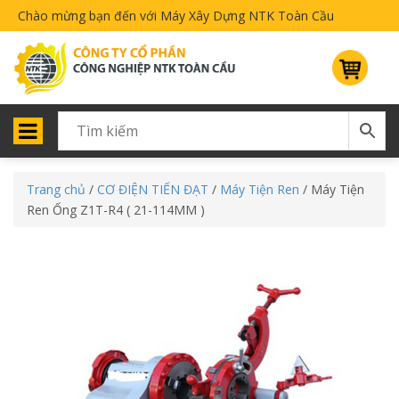
Chào mừng bạn đến với Máy Xây Dựng NTK Toàn Cầu
Trang chủ
/
CƠ ĐIỆN TIẾN ĐẠT
/
Máy Tiện Ren
/ Máy Tiện
Ren Ống Z1T-R4 ( 21-114MM )