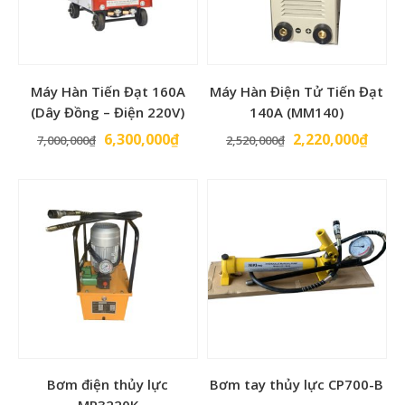
Máy Hàn Tiến Đạt 160A
Máy Hàn Điện Tử Tiến Đạt
(Dây Đồng – Điện 220V)
140A (MM140)
Giá
Giá
Giá
Giá
6,300,000
₫
2,220,000
₫
7,000,000
₫
2,520,000
₫
gốc
hiện
gốc
hiện
là:
tại
là:
tại
7,000,000₫.
là:
2,520,000₫.
là:
6,300,000₫.
2,220
Bơm điện thủy lực
Bơm tay thủy lực CP700-B