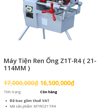
Máy Tiện Ren Ống Z1T-R4 ( 21-
114MM )
Giá
Giá
17,000,000
₫
16,500,000
₫
gốc
hiện
Tình trạng:
Còn hàng
là:
tại
17,000,000₫.
là:
Đã bao gồm thuế VAT
16,500,000₫
Mã sản phẩm: MTROZ1TR4