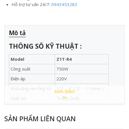
Hỗ trợ tư vấn 24/7:
0943453283
Mô tả
THÔNG SỐ KỸ THUẬT :
Model
Z1T-R4
Công xuất
750W
Điện áp
220V
Khả năng ren ống từ
1/2 – 4″ ( 21 – 114mm )
Xem thêm
Xuất xứ
Trung Quốc
Trọng lượng
130kg
SẢN PHẨM LIÊN QUAN
Phụ kiện đi kèm
Dao ren
3 bộ