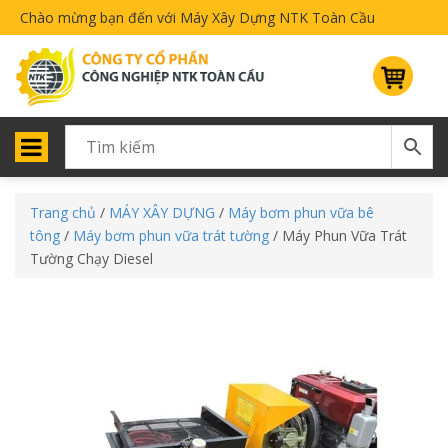
Chào mừng bạn đến với Máy Xây Dựng NTK Toàn Cầu
Trang chủ
/
MÁY XÂY DỰNG
/
Máy bơm phun vữa bê
tông
/
Máy bơm phun vữa trát tường
/ Máy Phun Vữa Trát
Tường Chạy Diesel