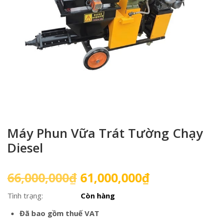
Máy Phun Vữa Trát Tường Chạy
Diesel
Giá
Giá
66,000,000
₫
61,000,000
₫
gốc
hiện
Tình trạng:
Còn hàng
là:
tại
66,000,000₫.
là:
Đã bao gồm thuế VAT