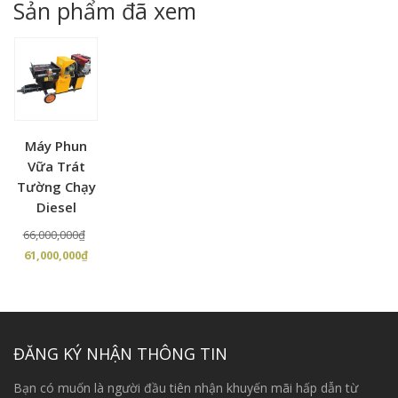
Sản phẩm đã xem
13,5
Máy Phun
Vữa Trát
Tường Chạy
Diesel
Giá
66,000,000
₫
Giá
gốc
61,000,000
₫
hiện
là:
tại
66,000,000₫.
là:
61,000,000₫.
ĐĂNG KÝ NHẬN THÔNG TIN
Bạn có muốn là người đầu tiên nhận khuyến mãi hấp dẫn từ