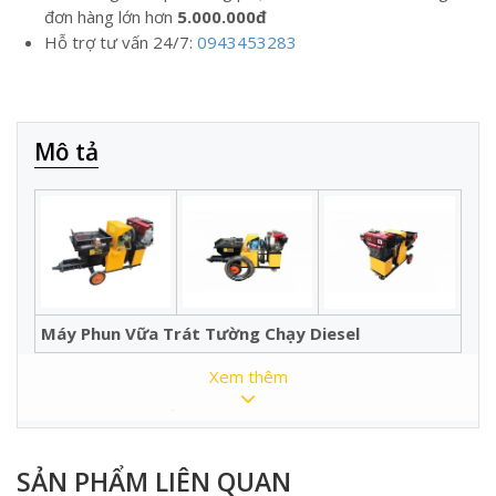
đơn hàng lớn hơn
5.000.000đ
Hỗ trợ tư vấn 24/7:
0943453283
Mô tả
Máy Phun Vữa Trát Tường Chạy Diesel
Xem thêm
THÔNG SỐ KỸ THUẬT :
SẢN PHẨM LIÊN QUAN
Model
TV-1 (chạy Diesel)