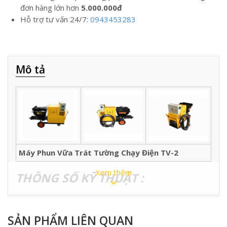
đơn hàng lớn hơn
5.000.000đ
Hỗ trợ tư vấn 24/7:
0943453283
Mô tả
Máy Phun Vữa Trát Tường Chạy Điện TV-2
Xem thêm
THÔNG SỐ KỸ THUẬT :
TV-2 (chạy
Model
điện 380V)
SẢN PHẨM LIÊN QUAN