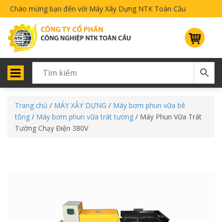
Chào mừng bạn đến với Máy Xây Dựng NTK Toàn Cầu
Trang chủ
/
MÁY XÂY DỰNG
/
Máy bơm phun vữa bê
tông
/
Máy bơm phun vữa trát tường
/ Máy Phun Vữa Trát
Tường Chạy Điện 380V