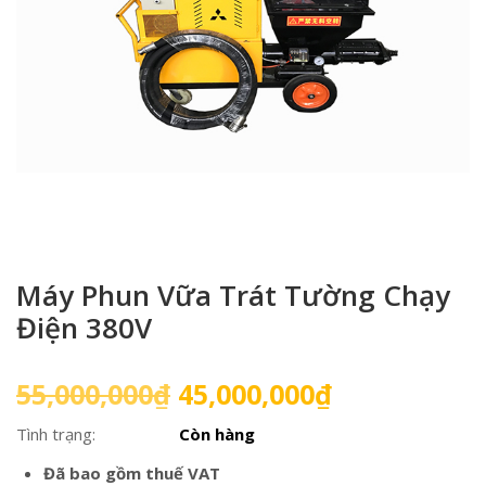
Máy Phun Vữa Trát Tường Chạy
Điện 380V
Giá
Giá
55,000,000
₫
45,000,000
₫
gốc
hiện
Tình trạng:
Còn hàng
là:
tại
55,000,000₫.
là:
Đã bao gồm thuế VAT