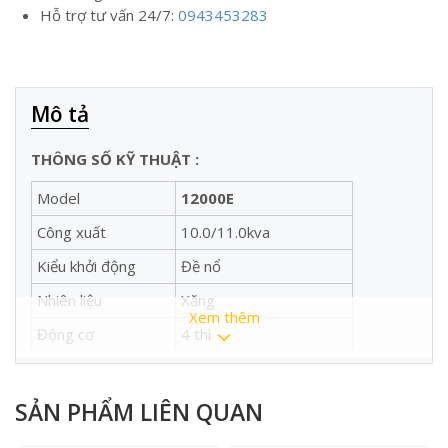
Hỗ trợ tư vấn 24/7:
0943453283
Mô tả
THÔNG SỐ KỸ THUẬT :
Model
12000E
Công xuất
10.0/11.0kva
Kiểu khởi động
Đề nổ
Nhiên liệu
Xăng
Xem thêm
Động cơ
4 thì
Trọng lượng
150kg
Xuất xứ
Trung Quốc
SẢN PHẨM LIÊN QUAN
Thương Hiệu
Lifan