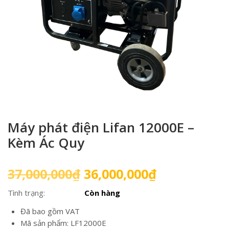
Máy phát điện Lifan 12000E –
Kèm Ác Quy
Giá
Giá
37,000,000
₫
36,000,000
₫
gốc
hiện
Tình trạng:
Còn hàng
là:
tại
37,000,000₫.
là:
Đã bao gồm VAT
36,000,000₫
Mã sản phẩm: LF12000E