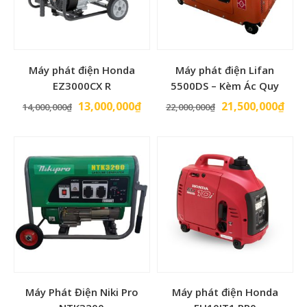
Máy phát điện Honda
Máy phát điện Lifan
EZ3000CX R
5500DS – Kèm Ác Quy
Giá
Giá
Giá
Giá
13,000,000
₫
21,500,000
₫
14,000,000
₫
22,000,000
₫
gốc
hiện
gốc
hiện
là:
tại
là:
tại
14,000,000₫.
là:
22,000,000₫.
là:
13,000,000₫.
21,5
Máy Phát Điện Niki Pro
Máy phát điện Honda