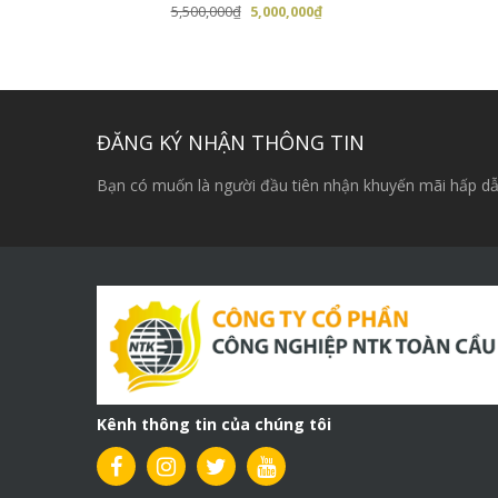
Giá
Giá
5,500,000
₫
5,000,000
₫
gốc
hiện
là:
tại
5,500,000₫.
là:
5,000,000₫.
ĐĂNG KÝ NHẬN THÔNG TIN
Bạn có muốn là người đầu tiên nhận khuyến mãi hấp dẫ
Kênh thông tin của chúng tôi