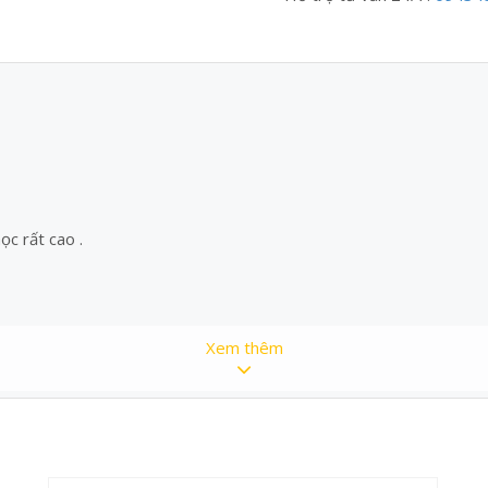
c rất cao .
Xem thêm
MD3HP