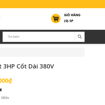
GIỎ HÀNG
g
(0) SP
t 3HP Cốt Dài 380V
Giá
000
₫
hiện
g
tại
000₫.
là:
 380v
5,000,000₫.