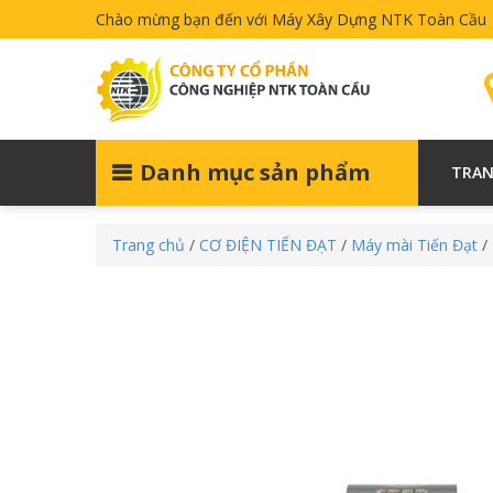
Chào mừng bạn đến với Máy Xây Dựng NTK Toàn Cầu
Danh mục sản phẩm
TRAN
Trang chủ
/
CƠ ĐIỆN TIẾN ĐẠT
/
Máy mài Tiến Đạt
/