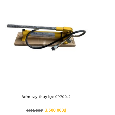
Bơm tay thủy lực CP700-2
Giá
Giá
3,500,000
₫
4,000,000
₫