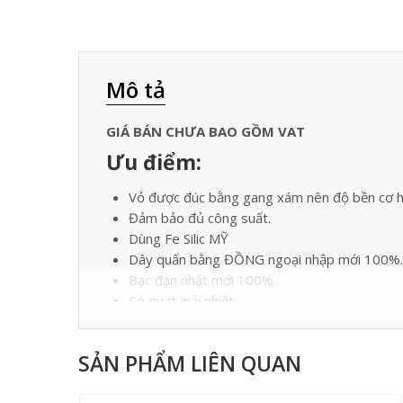
Mô tả
GIÁ BÁN CHƯA BAO GỒM VAT
Ưu điểm:
Vỏ được đúc bằng gang xám nên độ bền cơ họ
Đảm bảo đủ công suất.
Dùng Fe Silic MỸ
Dây quấn bằng ĐỒNG ngoại nhập mới 100%.
Bạc đạn nhật mới 100%.
Có quạt giải nhiệt.
Thông số kỹ thuật
SẢN PHẨM LIÊN QUAN
MODEL