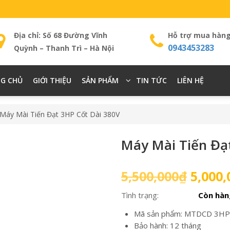
Địa chỉ: Số 68 Đường Vĩnh
Hỗ trợ mua hàn
0943453283
Quỳnh – Thanh Trì – Hà Nội
G CHỦ
GIỚI THIỆU
SẢN PHẨM
TIN TỨC
LIÊN HỆ
 Máy Mài Tiến Đạt 3HP Cốt Dài 380V
Máy Mài Tiến Đạ
Giá
5,500,000
₫
5,000,
gốc
Tình trạng:
Còn hàn
là:
5,500,
Mã sản phẩm: MTDCD 3HP
Bảo hành: 12 tháng