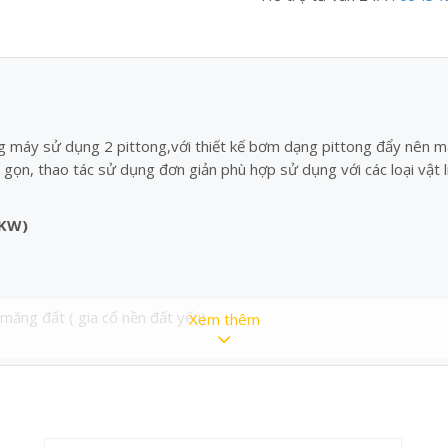
g máy sử dụng 2 pittong,với thiết kế bơm dạng pittong đẩy nên má
ọn, thao tác sử dụng đơn giản phù hợp sử dụng với các loại vật liệ
5KW)
măng đất ( gia cố nền đất yếu)
Xem thêm