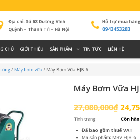
Địa chỉ: Số 68 Đường Vĩnh
Hỗ trợ mua hàn
0943453283
Quỳnh – Thanh Trì – Hà Nội
G CHỦ
GIỚI THIỆU
SẢN PHẨM
TIN TỨC
LIÊN HỆ
 tông
/
Máy bơm vữa
/ Máy Bơm Vữa HJB-6
Máy Bơm Vữa HJ
Giá
27,080,000
₫
24,75
gốc
Tình trạng:
Còn hàn
là:
27,08
Đã bao gồm thuế VAT
Mã sản phẩm: MBV HJB-6