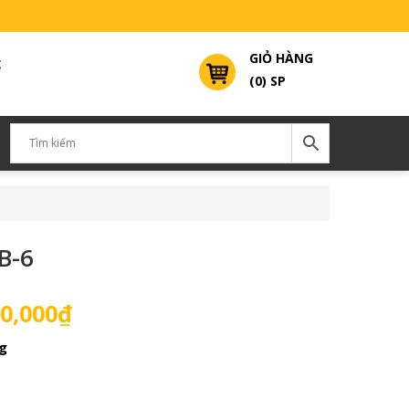
GIỎ HÀNG
g
(0) SP
B-6
Giá
0,000
₫
hiện
g
tại
0,000₫.
là:
24,750,000₫.