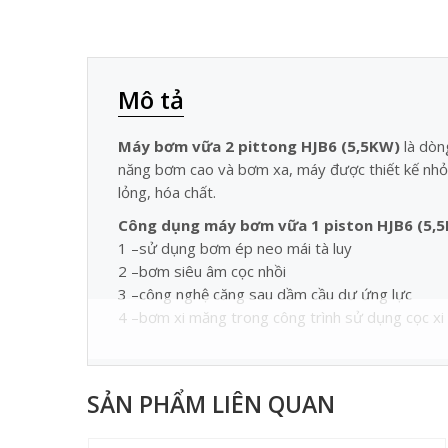
Mô tả
Máy bơm vữa 2 pittong HJB6 (5,5KW)
là dòn
năng bơm cao và bơm xa, máy được thiết kế nhỏ g
lỏng, hóa chất.
Công dụng
máy bơm vữa 1 piston HJB6 (5,
1 –sử dụng bơm ép neo mái tà luy
2 –bơm siêu âm cọc nhồi
3 –công nghệ căng sau dầm cầu dư ứng lực
4 –bơm xi măng trong công trình sử dụng cọc xi 
SẢN PHẨM LIÊN QUAN