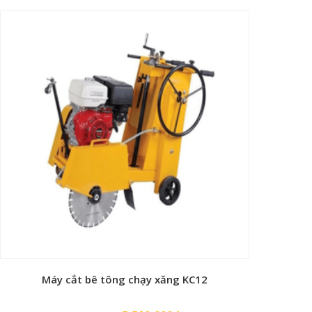
gốc
hiện
là:
tại
 đá, sỏi…)
19,500,000₫.
là:
13,500,000₫.
Máy cắt bê tông chạy xăng KC12