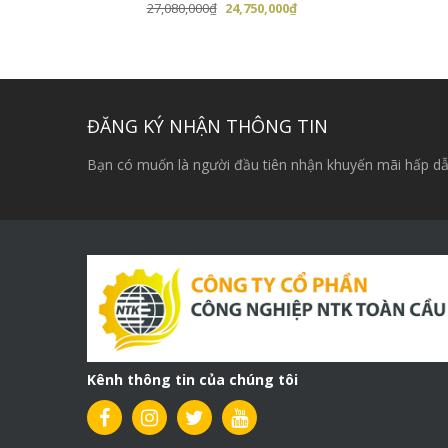
Giá
Giá
27,080,000
₫
24,750,000
₫
gốc
hiện
là:
tại
27,080,000₫.
là:
24,750,000₫.
ĐĂNG KÝ NHẬN THÔNG TIN
Máy trộn bê tông 2 tầng JW-180
Bạn có muốn là người đầu tiên nhận khuyến mãi hấp dẫ
Kênh thông tin của chúng tôi