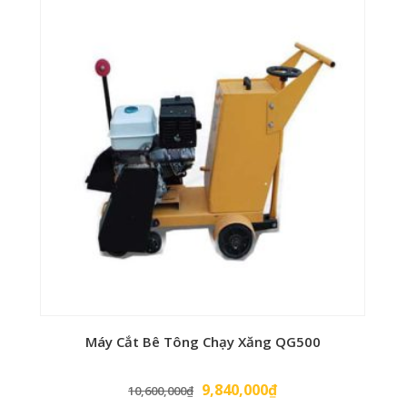
Máy Cắt Bê Tông Chạy Xăng QG500
Giá
Giá
9,840,000
₫
10,600,000
₫