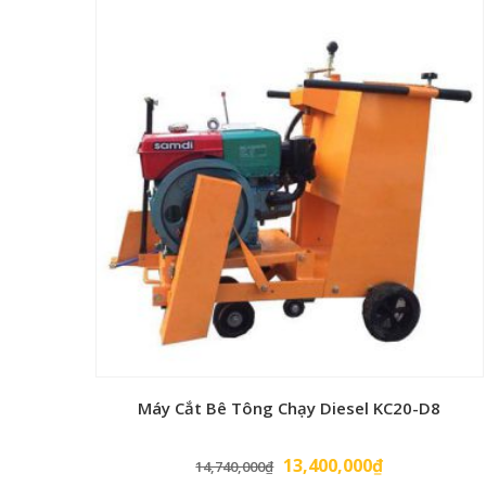
Máy Cắt Bê Tông Chạy Diesel KC20-D8
Giá
Giá
13,400,000
₫
14,740,000
₫