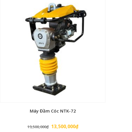
Máy Đầm Cóc NTK-72
Giá
Giá
13,500,000
₫
19,500,000
₫