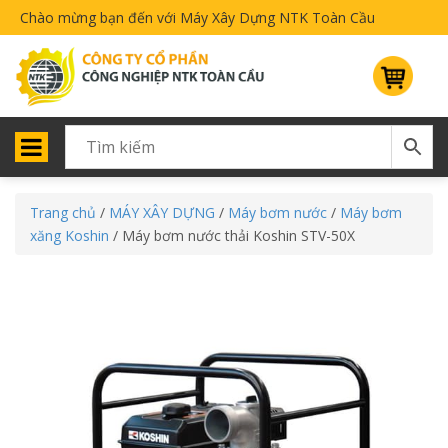
Chào mừng bạn đến với Máy Xây Dựng NTK Toàn Cầu
Trang chủ
/
MÁY XÂY DỰNG
/
Máy bơm nước
/
Máy bơm
xăng Koshin
/ Máy bơm nước thải Koshin STV-50X