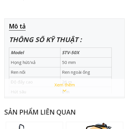
Mô tả
THÔNG SỐ KỸ THUẬT :
Model
STV-50X
Họng hút/xả
50 mm
Ren nối
Ren ngoài ống
Độ đẩy cao
26 m
Xem thêm
Hút sâu
8 m
Lưu lượng
580 lít/phút
SẢN PHẨM LIÊN QUAN
Động cơ xăng, 4 thì làm
Loại động cơ
mát bằng không khí
Dung tích xilanh
179 CC