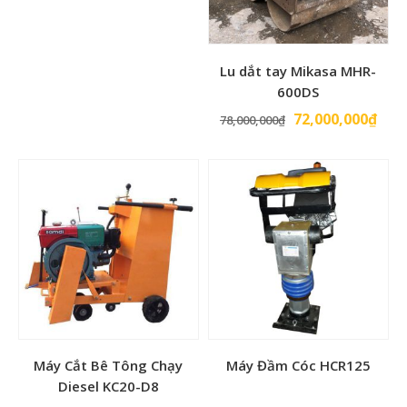
Lu dắt tay Mikasa MHR-
600DS
Giá
Giá
72,000,000
₫
78,000,000
₫
gốc
hiện
là:
tại
78,000,000₫.
là:
72,0
Máy Cắt Bê Tông Chạy
Máy Đầm Cóc HCR125
Diesel KC20-D8