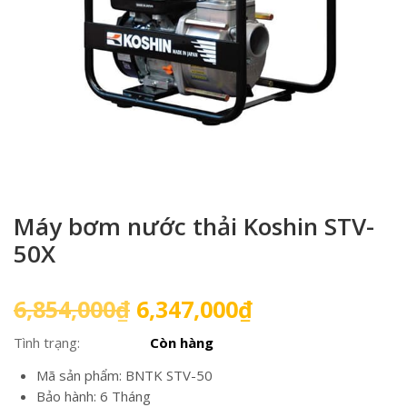
Máy bơm nước thải Koshin STV-
50X
Giá
Giá
6,854,000
₫
6,347,000
₫
gốc
hiện
Tình trạng:
Còn hàng
là:
tại
6,854,000₫.
là:
Mã sản phẩm: BNTK STV-50
6,347,000₫.
Bảo hành: 6 Tháng