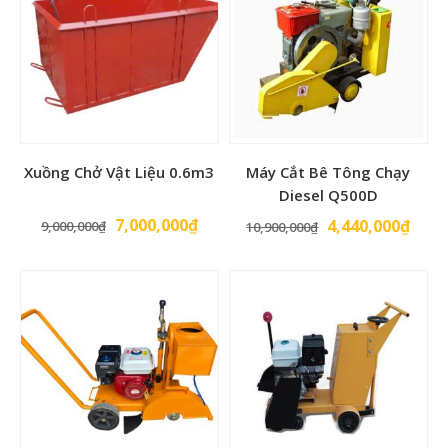
Xuồng Chở Vật Liệu 0.6m3
Máy Cắt Bê Tông Chạy
Diesel Q500D
Giá
Giá
7,000,000
₫
Giá
Giá
4,440,000
₫
9,000,000
₫
10,900,000
₫
gốc
hiện
gốc
hiện
là:
tại
là:
tại
9,000,000₫.
là:
10,900,000₫.
là:
7,000,000₫.
4,44