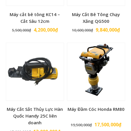
Máy cắt bê tông KC14 –
Máy Cắt Bê Tông Chạy
Cắt Sâu 12cm
Xăng QG500
Giá
Giá
Giá
Giá
4,200,000
₫
9,840,000
₫
5,500,000
₫
10,600,000
₫
gốc
hiện
gốc
hiện
là:
tại
là:
tại
5,500,000₫.
là:
10,600,000₫.
là:
4,200,000₫.
9,84
Máy Cắt Sắt Thủy Lực Hàn
Máy Đầm Cóc Honda RM80
Quốc Handy 25C liên
doanh
Giá
Giá
17,500,000
₫
19,500,000
₫
gốc
hiện