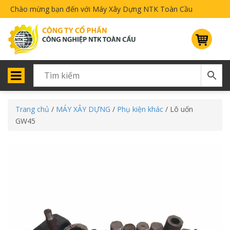
Chào mừng bạn đến với Máy Xây Dựng NTK Toàn Cầu
Trang chủ
/
MÁY XÂY DỰNG
/
Phụ kiện khác
/ Lô uốn
GW45