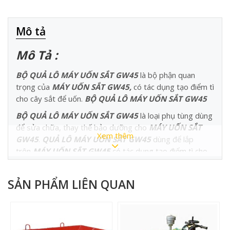
Mô tả
Mô Tả :
BỘ QUẢ LÔ MÁY UỐN SẮT GW45
là bộ phận quan
trọng của
MÁY UỐN SẮT GW45,
có tác dụng tạo điểm tì
cho cây sắt để uốn.
BỘ QUẢ LÔ MÁY UỐN SẮT GW45
BỘ QUẢ LÔ MÁY UỐN SẮT GW45
là loại phụ tùng dùng
để sửa chữa, thay thế bảo dưỡng cho
MÁY UỐN SẮT
Xem thêm
GW45
.
QUẢ LÔ MÁY UỐN SẮT GW45
dùng để lắp
trên
MÁY UỐN SẮT GW45
có tác dụng tạo điểm tì cho
cây sắt để uốn.
BỘ QUẢ LÔ MÁY UỐN SẮT GW45
được
chế tạo bằng thép có độ bền cơ học rất cao nên được sử
SẢN PHẨM LIÊN QUAN
dụng rộng rãi trong nghành xây dựng.