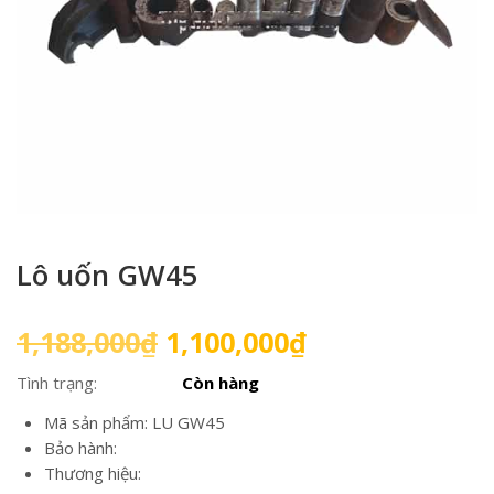
Lô uốn GW45
Giá
Giá
1,188,000
₫
1,100,000
₫
gốc
hiện
Tình trạng:
Còn hàng
là:
tại
1,188,000₫.
là:
Mã sản phẩm: LU GW45
1,100,000₫.
Bảo hành:
Thương hiệu: