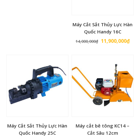
Máy Cắt Sắt Thủy Lực Hàn
Quốc Handy 16C
Giá
Giá
11,900,000
₫
14,000,000
₫
gốc
hiện
là:
tại
14,000,000₫.
là:
11,9
Máy Cắt Sắt Thủy Lực Hàn
Máy cắt bê tông KC14 –
Quốc Handy 25C
Cắt Sâu 12cm