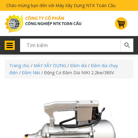
Chào mừng bạn đến với Máy Xây Dựng NTK Toàn Cầu
Trang chủ
/
MÁY XÂY DỰNG
/
Đầm dùi
/
Đầm dùi chạy
điện
/
Đầm Niki
/ Động Cơ Đầm Dùi NIKI 2.2kw/380V