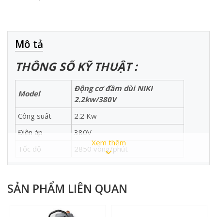
Mô tả
THÔNG SỐ KỸ THUẬT :
Động cơ đầm dùi NIKI
Model
2.2kw/380V
Công suất
2.2 Kw
Điện áp
380V
Xem thêm
Tốc độ
2850 vòng/phút
Kích thước
380 x 250 x 283
Trọng lượng
14 Kg
SẢN PHẨM LIÊN QUAN