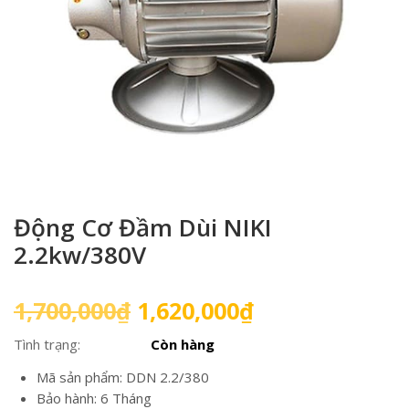
Động Cơ Đầm Dùi NIKI
2.2kw/380V
Giá
Giá
1,700,000
₫
1,620,000
₫
gốc
hiện
Tình trạng:
Còn hàng
là:
tại
1,700,000₫.
là:
Mã sản phẩm: DDN 2.2/380
1,620,000₫.
Bảo hành: 6 Tháng