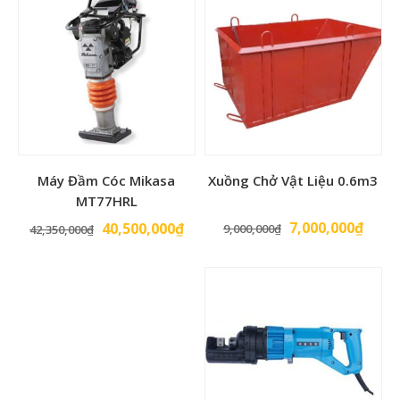
Máy Đầm Cóc Mikasa
Xuồng Chở Vật Liệu 0.6m3
MT77HRL
Giá
Giá
Giá
Giá
7,000,000
₫
40,500,000
₫
9,000,000
₫
42,350,000
₫
gốc
hiện
gốc
hiện
là:
tại
là:
tại
9,000,000₫.
là:
42,350,000₫.
là:
7,000
40,500,000₫.