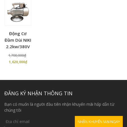
Động Cơ
Đầm Dùi NIKI
2.2kw/380V
Giá
1,700,000
₫
Giá
gốc
1,620,000
₫
hiện
là:
tại
1,700,000₫.
là:
1,620,000₫.
ĐĂNG KÝ NHẬN THÔNG TIN
Bạn có muốn là người đầu tiên nhận khuyến mãi hấp dẫn từ
chúng tôi