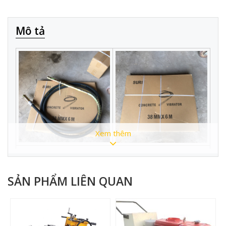
Mô tả
Xem thêm
HÌNH ẢNH CHI TIẾT SẢN PHẨM
THÔNG TIN SẢN PHẨM:
SẢN PHẨM LIÊN QUAN
Dây chày xăng Suri Ø38-
Tên sản phẩm
6m