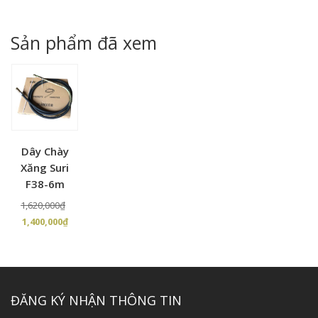
là:
tại
là:
tại
9,500,000₫.
là:
9,000,000₫.
là:
Sản phẩm đã xem
8,500,000₫.
7,000
Dây Chày
Xăng Suri
F38-6m
Giá
1,620,000
₫
Giá
gốc
1,400,000
₫
hiện
là:
tại
1,620,000₫.
là:
1,400,000₫.
ĐĂNG KÝ NHẬN THÔNG TIN