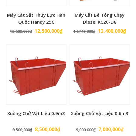
Máy Cắt Sắt Thủy Lực Hàn
Máy Cắt Bê Tông Chạy
Quốc Handy 25C
Diesel KC20-D8
Giá
Giá
Giá
Giá
12,500,000
₫
13,400,000
₫
13,600,000
₫
14,740,000
₫
gốc
hiện
gốc
hiện
là:
tại
là:
tại
13,600,000₫.
là:
14,740,000₫.
là:
12,500,000₫.
13,4
Xuồng Chở Vật Liệu 0.9m3
Xuồng Chở Vật Liệu 0.6m3
Giá
Giá
Giá
Giá
8,500,000
₫
7,000,000
₫
9,500,000
₫
9,000,000
₫
gốc
hiện
gốc
hiện