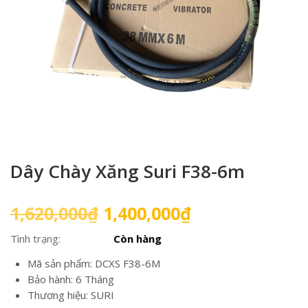
Dây Chày Xăng Suri F38-6m
Giá
Giá
1,620,000
₫
1,400,000
₫
gốc
hiện
Tình trạng:
Còn hàng
là:
tại
1,620,000₫.
là:
Mã sản phẩm: DCXS F38-6M
1,400,000₫.
Bảo hành: 6 Tháng
Thương hiệu: SURI